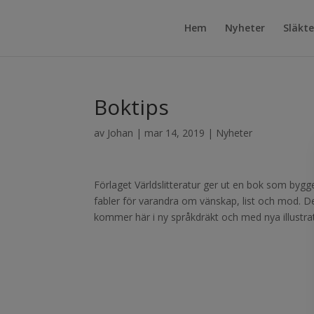
Hem
Nyheter
Släkt
Boktips
av
Johan
|
mar 14, 2019
|
Nyheter
Förlaget Världslitteratur ger ut en bok som bygg
fabler för varandra om vänskap, list och mod. D
kommer här i ny språkdräkt och med nya illustra