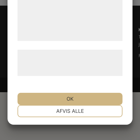
analysepartnere, som kan kombinere dem
med data, du tidligere har givet dem eller
de har indsamlet gennem din brug af deres
tjenester. Ved at klikke på 'OK' giver du
samtykke til disse formål.
Læs mere om vores brug af cookies og
behandling af persondata på vores
hjemmeside.
OK
NØDVENDIGE
PRÆFERENCER
AFVIS ALLE
MARKETING
STATISTIK