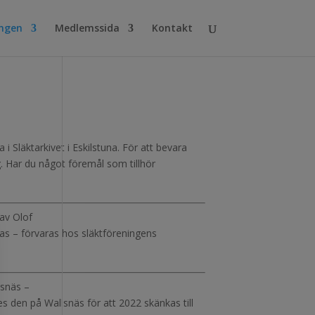
ingen
Medlemssida
Kontakt
i Släktarkivet i Eskilstuna. För att bevara
g. Har du något föremål som tillhör
 av Olof
lias – förvaras hos släktföreningens
lsnäs –
es den på Wallsnäs för att 2022 skänkas till