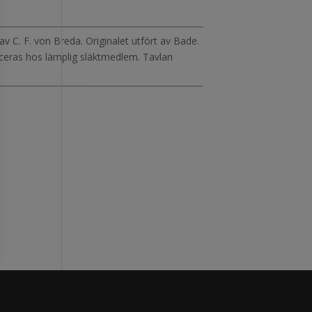
av C. F. von Breda. Originalet utfört av Bade.
aceras hos lämplig släktmedlem. Tavlan