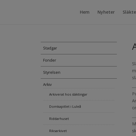
Hem
Nyheter
Släkt
Stadgar
Fonder
Sl
m
Styrelsen
s
Arkiv
Po
Arkiverat hos släktingar
A
Domkapitlet i Luleå
o
Riddarhuset
M
s
Riksarkivet