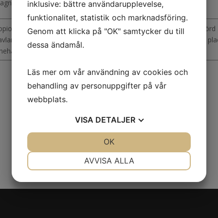
agnus, dåvarande innehavaren av Wallsnäs.
inklusive: bättre användarupplevelse,
funktionalitet, statistik och marknadsföring.
opior av porträtt av August Söderling och Ebba Sofia f. Ribbing utförd 
Genom att klicka på "OK" samtycker du till
avlan är skänkt av Elias Hermelin och ska genom styrelsens beslut pl
dessa ändamål.
nnehas av Lars på Marieberg sedan 1984.
Läs mer om vår användning av cookies och
behandling av personuppgifter på vår
webbplats.
VISA
DETALJER
JA
NEJ
OK
JA
NEJ
NÖDVÄNDIG
INSTÄLLNINGAR
AVVISA ALLA
JA
NEJ
JA
NEJ
MARKNADSFÖRING
STATISTIK