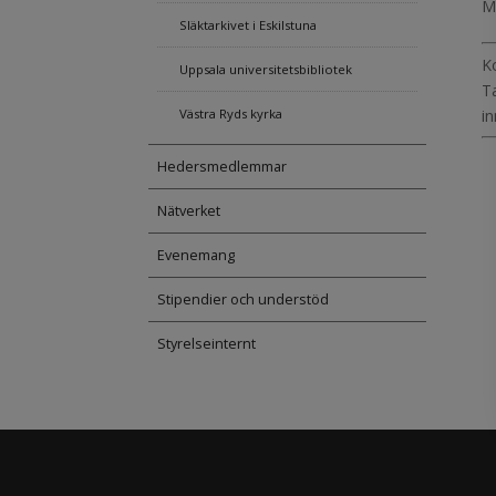
M
Släktarkivet i Eskilstuna
K
Uppsala universitetsbibliotek
T
Västra Ryds kyrka
i
Hedersmedlemmar
Nätverket
Evenemang
Stipendier och understöd
Styrelseinternt