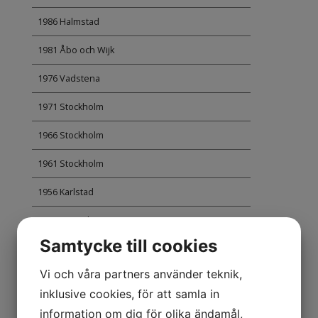
1986 Halmstad
1981 Åbo och Wijk
1976 Vadstena
1971 Stockholm
1966 Stockholm
1961 Stockholm
1956 Karlstad
1951 Uppsala
Samtycke till cookies
1947 Eskilstuna
Vi och våra partners använder teknik,
1942 Söderköping
inklusive cookies, för att samla in
1936 Kalmar
information om dig för olika ändamål,