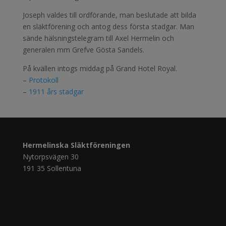
Joseph valdes till ordförande, man beslutade att bilda
en släktförening och antog dess första stadgar. Man
sände hälsningstelegram till Axel Hermelin och
generalen mm Grefve Gösta Sandels.
På kvällen intogs middag på Grand Hotel Royal.
–
Protokoll
–
1911 års stadgar
Hermelinska Släktföreningen
Nytorpsvägen 30
191 35 Sollentuna