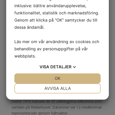
inklusive: bättre användarupplevelse,
1931 Sigtuna
funktionalitet, statistik och marknadsföring.
1926 Gränna
Genom att klicka på "OK" samtycker du till
1921 Mariefred
dessa ändamål.
1916 Alvastra
Läs mer om vår användning av cookies och
1911 Stockholm
behandling av personuppgifter på vår
webbplats.
1910 Konstituerande möte
VISA
DETALJER
1911 Stockholm
JA
NEJ
OK
JA
NEJ
NÖDVÄNDIG
INSTÄLLNINGAR
AVVISA ALLA
Max som utsågs till ordförande vid det konstituerande
JA
NEJ
JA
NEJ
mötet 1910 hälsade de 33 släktingarna välkomna som
MARKNADSFÖRING
STATISTIK
samlats på Riddarhuset. Därutöver var 12 medlemmar
representerade genom fullmakter.