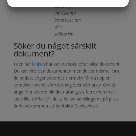
JA
NEJ
JA
NEJ
Carlberg
MARKNADSFÖRING
intressanta
STATISTIK
berättelse om
vårt
släktarkiv
Söker du något särskilt
dokument?
I den här
länken
har kan du söka efter olika dokument.
Du kan inte läsa dokumenten men du ser titlarna. Om
du endast anger sökordet Hermelin får du upp en
komplett innehållsförteckning över vårt arkiv. Om du
anger fler sökord blir det naturligtvis färre men mer
specifika träffar. Vill du ta del av handlingarna på plats
är du välkommen att kontakta Stadsarkivet.