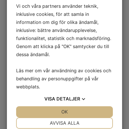
Sedan 1970 har släktföreningen ett eget arkiv. Det är
Vi och våra partners använder teknik,
placerat i Eskilstuna stadsarkiv som vårdar vårt
inklusive cookies, för att samla in
släktarkiv omsorgsfullt och utan kostnad. Anledning till
information om dig för olika ändamål,
att det blev just Eskilstuna var att dåvarande
ordföranden Elias bodde i Eskilstuna och hade
inklusive: bättre användarupplevelse,
kontakter med kommunen.
funktionalitet, statistik och marknadsföring.
Genom att klicka på "OK" samtycker du till
Med tiden har arkivet tillförts ytterligare handlingar och
består nu av sex delar:
dessa ändamål.
– Hermelinska släktföreningen
– Brita Hermelins personarkiv
Läs mer om vår användning av cookies och
– Bergsingenjör Elias Hermelins samling
behandling av personuppgifter på vår
– Konstnären mm Olof Hermelins samling
webbplats.
– Åsby Herrgårdsarkiv
– Ingeborg Hermelins personarkiv
VISA
DETALJER
JA
NEJ
OK
JA
NEJ
Lyssna på
NÖDVÄNDIG
INSTÄLLNINGAR
stadsarkivarie
AVVISA ALLA
Tomas