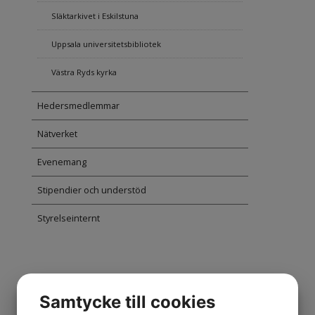
Släktarkivet i Eskilstuna
Uppsala universitetsbibliotek
Västra Ryds kyrka
Hedersmedlemmar
Nätverket
Evenemang
Stipendier och understöd
Styrelseinternt
Släktarkivet i Eskilstuna
Samtycke till cookies