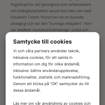
Fogelstad för att tjänstgöra som arbetsledare
vid nödhjälpsarbeten varvid hon blev vän med
Elisabeth Tamm. Honorine var en lysande
pedagog och var den ”kunniga eldsjälen”. Hon
var medlem i kommunfullmäktige i Julita och
var 1932-1943 Sveriges första kvinnliga
Samtycke till cookies
skolstyrelseordförande. En kort tid var
Honorine gift med den danske
Vi och våra partners använder teknik,
religionshistorikern Vilhelm Grönbech.
inklusive cookies, för att samla in
information om dig för olika ändamål,
Honorine var en av grundarna och 1925-54
inklusive: bättre användarupplevelse,
rektor vid
Kvinnliga medborgarskolan
på
funktionalitet, statistik och marknadsföring.
Fogelstad, där hon också var en inspirerande
Genom att klicka på "OK" samtycker du till
lärare i historia. Honorine var medlem i
kvinnogruppen bakom tidskriften Tidevarvet
dessa ändamål.
1923-36 och en radikal debattör i frågor
rörande nedrustning, jämlikhet, pedagogik och
Läs mer om vår användning av cookies och