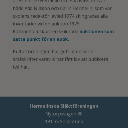
åt Honorine Hermelin och Ada Nilsson. När
både Ada Nilsson och Carin Hermelin, som var
skolans redaktör, avled 1974 skingrades alla
inventarier vid en auktion 1975.
Katrineholmskuriren skildrade
auktionen som
satte punkt för en epok
.
Kulturföreningen har gett ut en serie
småskrifter varav vi har fått lov att publicera
två här.
Hermelinska Släktföreningen
Nytorpsvägen 30
191 35 Sollentuna