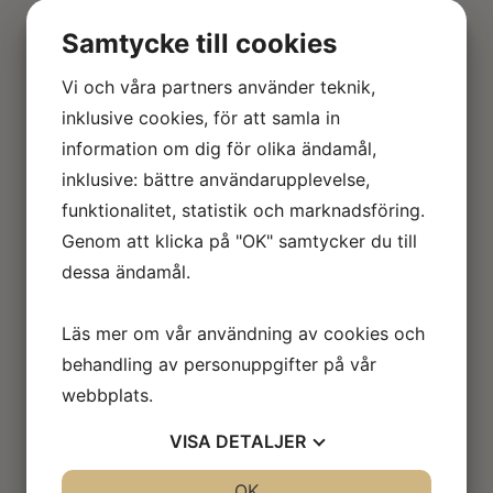
Riddarhuset
Samtycke till cookies
Vi och våra partners använder teknik,
De sköldebrev som funnits i släktens ägo
inklusive cookies, för att samla in
deponerades i början av 1900-talet hos
information om dig för olika ändamål,
Riksarkivet och samtidigt flyttades ägandet till
inklusive: bättre användarupplevelse,
släktföreningen. Där har de fört en ganska
funktionalitet, statistik och marknadsföring.
undanskymd tillvaro och bevarats i gott skick.
Genom att klicka på "OK" samtycker du till
Riddarhuset har en av världens främsta
dessa ändamål.
samlingar av sköldebrev och styrelsen
beslutade 2017 att donera sköldebreven till
Läs mer om vår användning av cookies och
Riddarhuset. Dessa gamla och sköra dokument
behandling av personuppgifter på vår
ska nu digitaliseras och förvaras enligt
webbplats.
konstens alla regler.
VISA
DETALJER
Friherrebrevet från 1766
för den i allra högsta
JA
NEJ
OK
JA
NEJ