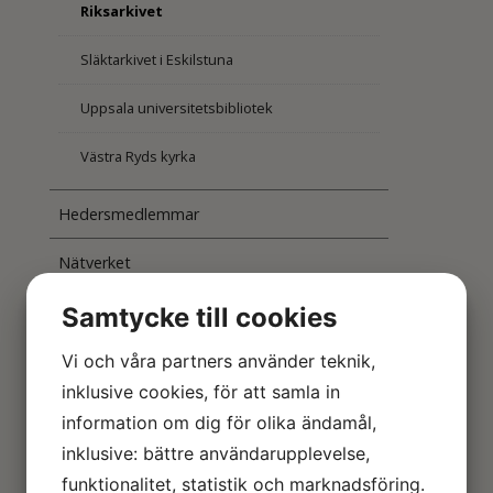
Riksarkivet
Släktarkivet i Eskilstuna
Uppsala universitetsbibliotek
Västra Ryds kyrka
Hedersmedlemmar
Nätverket
Evenemang
Samtycke till cookies
Stipendier och understöd
Vi och våra partners använder teknik,
inklusive cookies, för att samla in
Styrelseinternt
information om dig för olika ändamål,
inklusive: bättre användarupplevelse,
funktionalitet, statistik och marknadsföring.