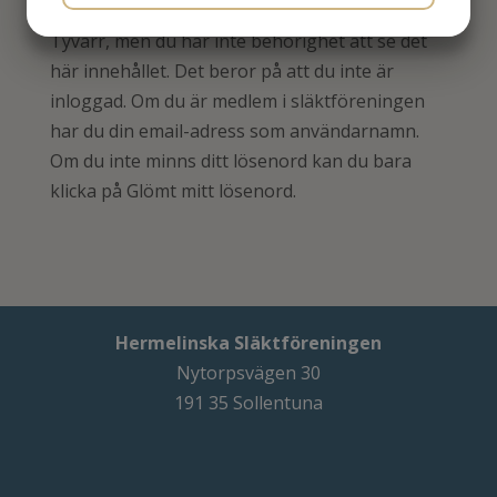
Tyvärr, men du har inte behörighet att se det
MARKETING
STATISTIK
här innehållet. Det beror på att du inte är
inloggad. Om du är medlem i släktföreningen
har du din email-adress som användarnamn.
Om du inte minns ditt lösenord kan du bara
klicka på Glömt mitt lösenord.
Hermelinska Släktföreningen
Nytorpsvägen 30
191 35 Sollentuna