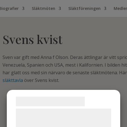
Biografier
Släktmöten
Släktföreningen
Medle
Svens kvist
Sven var gift med Anna f Olson. Deras ättlingar är vitt spri
Venezuela, Spanien och USA, mest i Kalifornien. I bilden hi
har glatt oss med sin närvaro de senaste släktmötena. Hä
släkttavla
över Svens kvist.
Samtykke til cookies
Vi og vores samarbejdspartnere bruger
teknologier, herunder cookies, til at