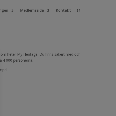
ingen
Medlemssida
Kontakt
m som heter My Heritage. Du finns säkert med och
ra 4 000 personerna.
mpel.