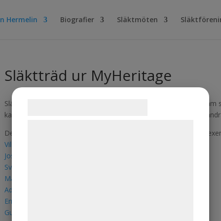
en Hermelin
Biografier
Släktmöten
Släktfören
Släktträd ur MyHeritage
Släktföreningen har lagt in drygt 4 000 släktingar i ett dataprogra
Samtykke til cookies
kan se hur du är släkt med inte bara Ur-Olof utan också alla de and
Vi og vores samarbejdspartnere bruger
Det är enkelt att skapa en egen släktkarta. Här kan du se några exe
teknologier, herunder cookies, til at
Vilhelm och Sigrids ättlingar
indsamle oplysninger om dig til forskellige
Josephs ättlingar med Jane och Honorine
Svens och Annas ättlingar
formål, herunder: Tilpasning af annoncering,
Maximilians och Märtas ättlingar
bedre brugeroplevelse, funktionalitet,
Adolfs ättlingar med Gunhild och Ingeborg
statistik og marketing. Disse oplysninger
Ernst och Tyras ättlingar
kan blive delt med annoncerings- og
Gunni och Roberts anfäder och barn