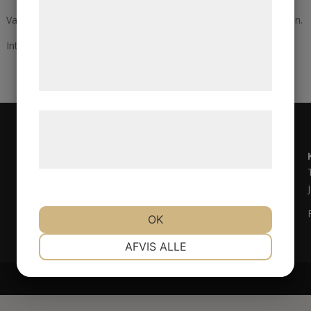
analysepartnere, som kan kombinere dem
Varför inte göra ett tryck av din släktkarta och sätt upp på väggen.
med data, du tidligere har givet dem eller
de har indsamlet gennem din brug af deres
Intresserad? Hör av dig till
johan@hermelin.com
tjenester. Ved at klikke på 'OK' giver du
samtykke til disse formål.
Læs mere om vores brug af cookies og
behandling af persondata på vores
hjemmeside.
OK
NØDVENDIGE
PRÆFERENCER
AFVIS ALLE
MARKETING
STATISTIK