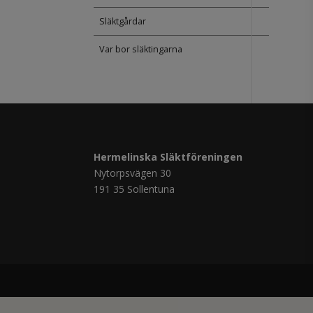
Släktgårdar
Var bor släktingarna
Hermelinska Släktföreningen
Nytorpsvägen 30
191 35 Sollentuna