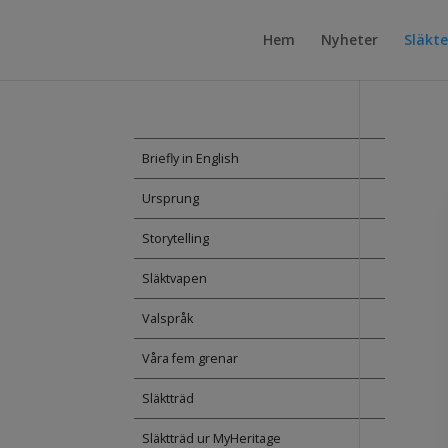
Hem
Nyheter
Släkt
Briefly in English
Ursprung
Storytelling
Släktvapen
Valspråk
Våra fem grenar
Släktträd
Släktträd ur MyHeritage