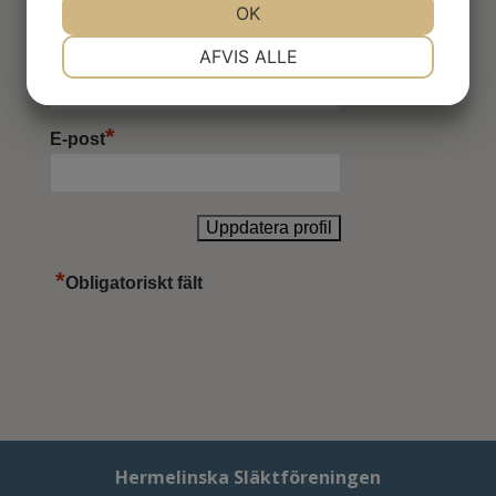
OK
NØDVENDIGE
PRÆFERENCER
AFVIS ALLE
Tel
MARKETING
STATISTIK
*
E-post
*
Obligatoriskt fält
Hermelinska Släktföreningen