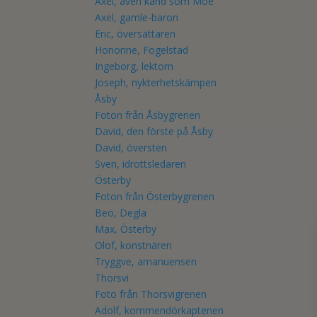
Axel, även känd som Moe
Axel, gamle-baron
Eric, översättaren
Honorine, Fogelstad
Ingeborg, lektorn
Joseph, nykterhetskämpen
Åsby
Foton från Åsbygrenen
David, den förste på Åsby
David, översten
Sven, idrottsledaren
Österby
Foton från Österbygrenen
Beo, Degla
Max, Österby
Olof, konstnären
Tryggve, amanuensen
Thorsvi
Foto från Thorsvigrenen
Adolf, kommendörkaptenen