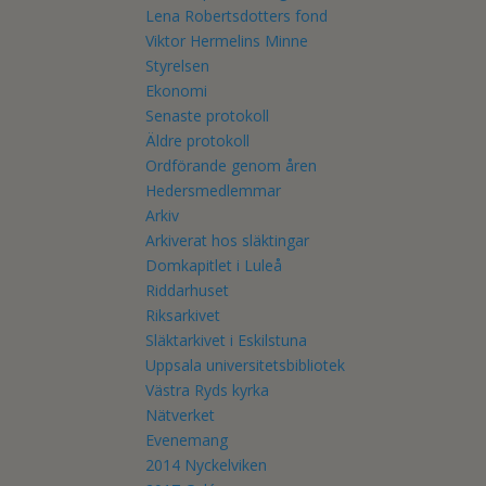
Lena Robertsdotters fond
Viktor Hermelins Minne
Styrelsen
Ekonomi
Senaste protokoll
Äldre protokoll
Ordförande genom åren
Hedersmedlemmar
Arkiv
Arkiverat hos släktingar
Domkapitlet i Luleå
Riddarhuset
Riksarkivet
Släktarkivet i Eskilstuna
Uppsala universitetsbibliotek
Västra Ryds kyrka
Nätverket
Evenemang
2014 Nyckelviken