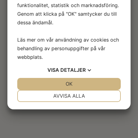
funktionalitet, statistik och marknadsföring.
Genom att klicka på "OK" samtycker du till
dessa ändamål.
Läs mer om vår användning av cookies och
behandling av personuppgifter på vår
webbplats.
VISA
DETALJER
JA
NEJ
OK
JA
NEJ
NÖDVÄNDIG
INSTÄLLNINGAR
AVVISA ALLA
JA
NEJ
JA
NEJ
MARKNADSFÖRING
STATISTIK