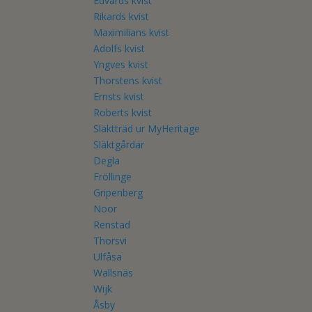
Edvards kvist
Rikards kvist
Maximilians kvist
Adolfs kvist
Yngves kvist
Thorstens kvist
Ernsts kvist
Roberts kvist
Släktträd ur MyHeritage
Släktgårdar
Degla
Fröllinge
Gripenberg
Noor
Renstad
Thorsvi
Ulfåsa
Wallsnäs
Wijk
Åsby