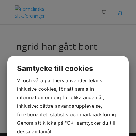
Ingrid har gått bort
av
Johan
|
jun 29, 2020
|
Nyheter
Samtycke till cookies
Ingrid Gustafson f Hermelin gick bort den 16 april 2020.
Vi och våra partners använder teknik,
Hon tillhörde Thorsvigrenen, Thorstens kvist och var
inklusive cookies, för att samla in
dotter till Mjölk-Sven och Elsa. Närmast sörjande är
information om dig för olika ändamål,
sonen Lars.
inklusive: bättre användarupplevelse,
funktionalitet, statistik och marknadsföring.
Genom att klicka på "OK" samtycker du till
dessa ändamål.