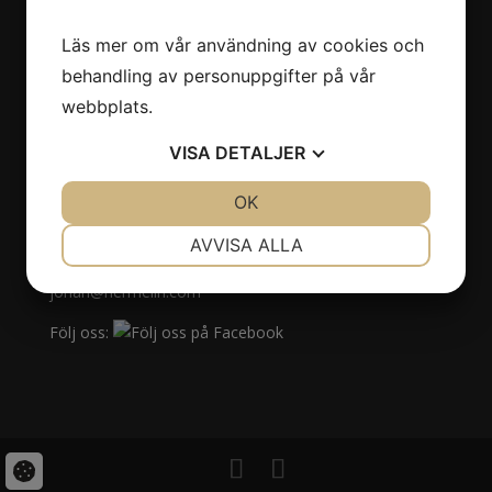
Läs mer om vår användning av cookies och
Hermelinska Släktföreningen
behandling av personuppgifter på vår
Nytorpsvägen 30
191 35 Sollentuna
webbplats.
VISA
DETALJER
JA
NEJ
OK
JA
NEJ
NÖDVÄNDIG
INSTÄLLNINGAR
Kontaktuppgifter
AVVISA ALLA
Tel 070-699 14 10
JA
NEJ
JA
NEJ
johan@hermelin.com
MARKNADSFÖRING
STATISTIK
Följ oss: