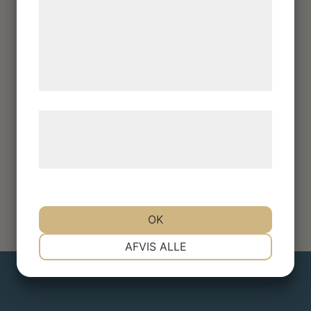
analysepartnere, som kan kombinere dem
med data, du tidligere har givet dem eller
de har indsamlet gennem din brug af deres
tjenester. Ved at klikke på 'OK' giver du
samtykke til disse formål.
Læs mere om vores brug af cookies og
behandling af persondata på vores
hjemmeside.
OK
NØDVENDIGE
PRÆFERENCER
AFVIS ALLE
MARKETING
STATISTIK